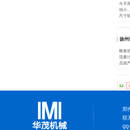
今天
动小
尺寸
扬州
粮食
流量
员就
12
郑
联
QQ