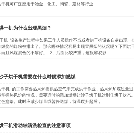
烘干机可广泛应用于冶金、化工、陶瓷、建材等行业
烘干机为什么出现黑烟？
烘干机 设备生产过程中如果工作人员操作不当或者烘干机设备自身出现一
有燃烧的煤粉被排出了。那么哪些情况容易出现冒黑烟的状况呢？下面烘干
多而且风煤混合的不够好。 2、后圈比较严重，这很容易影
沙子烘干机需要在什么时候添加燃煤
烘干机 的工作需要热风炉提供热空气来完成烘干作业，热风炉加煤过量
察掌握热风炉的情况，需要适时的添加燃煤让沙子烘干机达到佳烘干状态。
火色愈暗。此时应减少煤量或暂停送煤，待温度升起后，
烘干机滑动轴清洗检查的注意事项