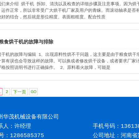
我们来介绍 烘干机 拆卸、清洗以及检查的详细步骤及注意事项。因为烘
、运作正常，所以非常受广大烘干机厂家及用户的青睐。而滚动轴承是否
较好的结合，然后就是形位精度、表面粗糙度、配合性质
粮食烘干机的故障与排除
烘干机的故障与编辑 1、出现原料性烘不干问题，这主要是由于粮食烘干
计算有误也会导致这样的故障。可以换或者修改烘干设备，或者要求厂家
严格按照说明书进行正确操作。 2、原料着火故障，可能是
1
2
下一页
州华茂机械设备有限公司
系人：许经理
手机号码：
13613
号：1286585375
公司地址：河南省