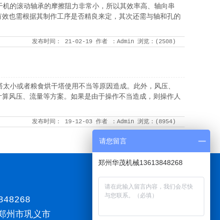
干机的滚动轴承的摩擦阻力非常小，所以其效率高、轴向串
有效也需根据其制作工序是否精良来定，其次还需与轴和孔的
发布时间：
21-02-19
作者
：Admin
浏览：(
2508
)
塔太小或者粮食烘干塔使用不当等原因造成。此外，风压、
计算风压、流量等方案。如果是由于操作不当造成，则操作人
发布时间：
19-12-03
作者
：Admin
浏览：(
8954
)
请您留言
郑州华茂机械13613848268
848268
郑州市巩义市