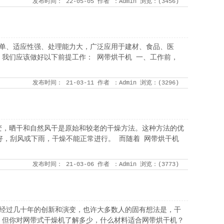
发布时间：
22-05-05
作者
：Admin
浏览：(
3456
)
简单、适应性强、处理能力大，广泛应用于建材、食品、医
我们应该做好以下前提工作： 网带烘干机 一、工作前，
发布时间：
21-03-11
作者
：Admin
浏览：(
3296
)
变，晒干和自然风干是原始和较老的干燥方法。这种方法的优
好，刮风或下雨，干燥不能正常进行。 而随着 网带烘干机
发布时间：
21-03-06
作者
：Admin
浏览：(
3773
)
。经过几十年的创新和演变，也许大多数人的固有想法是，干
，但你对网带式干燥机了解多少，什么材料适合网带烘干机？