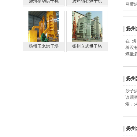
扬州移动烘干机
扬州稻谷烘干机
网带
扬州
在 
扬州玉米烘干塔
扬州立式烘干塔
着没
煤量
扬州
沙子
该观
烟，
扬州