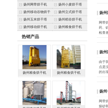
（塔）
扬州网带烘干机
扬州小麦烘干塔
扬州移动谷物烘干
扬州立式烘干塔
扬州
塔
扬州玉米烘干塔
扬州稻谷烘干机
网带
扬州移动烘干机
扬州粮食烘干机
药、
检查
热销产品
扬州
由于
点是
的出
扬州粮食烘干机
扬州粮食烘干机
（塔）
扬州
网带
燥砂