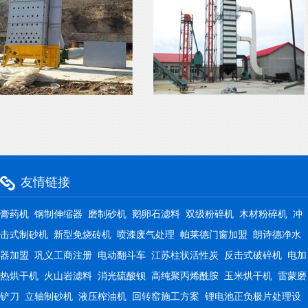
友情链接
膏药机
钢制伸缩器
磨制砂机
鹅卵石滤料
双级粉碎机
木材粉碎机
冲
击式制砂机
新型免烧砖机
喷漆废气处理
帕莱德门窗加盟
朗诗德净水
器加盟
巩义工商注册
电动翻斗车
江苏柱状活性炭
反击式破碎机
电加
热烘干机
火山岩滤料
消光硫酸钡
高纯聚丙烯酰胺
玉米烘干机
雷蒙磨
铲刀
立轴制砂机
液压榨油机
回转窑施工方案
锂电池正负极片处理设