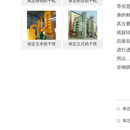
保定移动烘干机
保定稻谷烘干机
等但
身的
其次
或旋
后面
保定玉米烘干塔
保定立式烘干塔
进行
所以
谷物
保
保