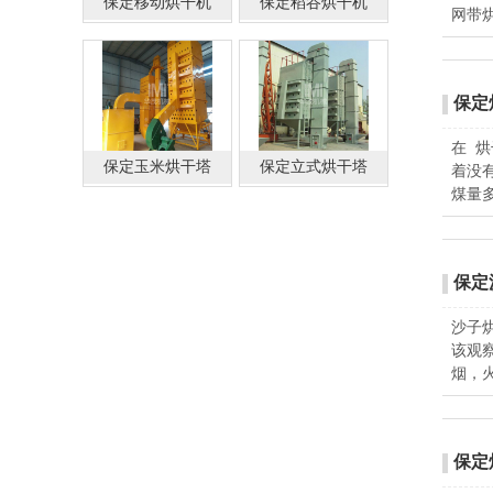
保定移动烘干机
保定稻谷烘干机
网带
保定
在 
保定玉米烘干塔
保定立式烘干塔
着没
煤量
保定
沙子
该观
烟，
保定