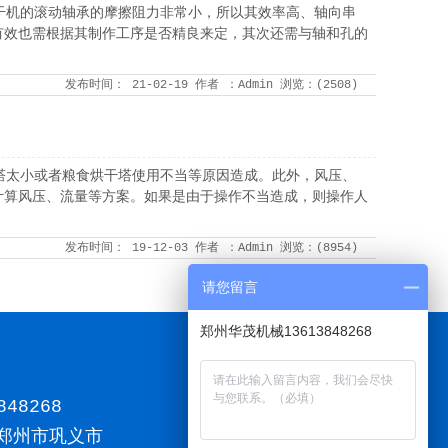
干机的滚动轴承的摩擦阻力非常小，所以其效率高、轴向串
有效也需根据其制作工序是否精良来定，其次还需与轴和孔的
发布时间：
21-02-19
作者
：Admin
浏览：(
2508
)
塔太小或者粮食烘干塔使用不当等原因造成。此外，风压、
计算风压、流量等方案。如果是由于操作不当造成，则操作人
发布时间：
19-12-03
作者
：Admin
浏览：(
8954
)
请您留言
郑州华茂机械13613848268
848268
郑州市巩义市