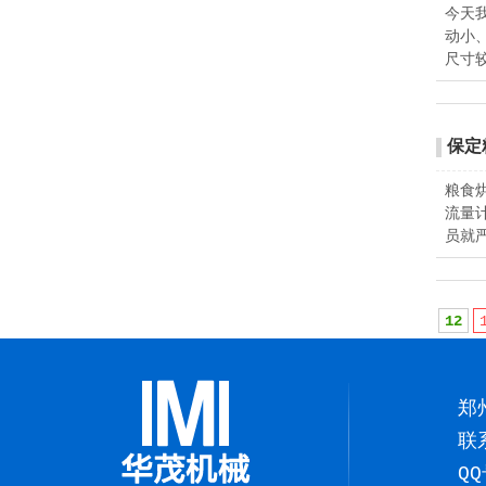
今天
动小
尺寸
保定
粮食
流量
员就
12
郑
联
QQ