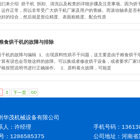
我们来介绍 烘干机 拆卸、清洗以及检查的详细步骤及注意事项。因为烘
、运作正常，所以非常受广大烘干机厂家及用户的青睐。而滚动轴承是否
较好的结合，然后就是形位精度、表面粗糙度、配合性质
粮食烘干机的故障与排除
烘干机的故障与编辑 1、出现原料性烘不干问题，这主要是由于粮食烘干
计算有误也会导致这样的故障。可以换或者修改烘干设备，或者要求厂家
严格按照说明书进行正确操作。 2、原料着火故障，可能是
1
2
下一页
州华茂机械设备有限公司
系人：许经理
手机号码：
13613
号：1286585375
公司地址：河南省