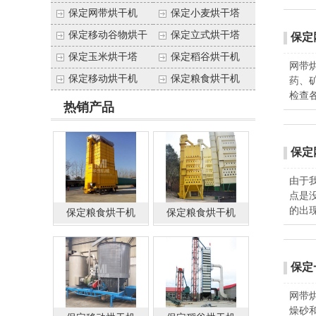
（塔）
保定网带烘干机
保定小麦烘干塔
保定移动谷物烘干
保定立式烘干塔
保定
塔
保定玉米烘干塔
保定稻谷烘干机
网带
保定移动烘干机
保定粮食烘干机
药、
检查
热销产品
保定
由于
点是
的出
保定粮食烘干机
保定粮食烘干机
（塔）
保定
网带
燥砂