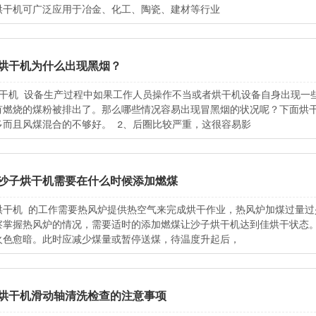
烘干机可广泛应用于冶金、化工、陶瓷、建材等行业
烘干机为什么出现黑烟？
烘干机 设备生产过程中如果工作人员操作不当或者烘干机设备自身出现一
有燃烧的煤粉被排出了。那么哪些情况容易出现冒黑烟的状况呢？下面烘干
多而且风煤混合的不够好。 2、后圈比较严重，这很容易影
沙子烘干机需要在什么时候添加燃煤
烘干机 的工作需要热风炉提供热空气来完成烘干作业，热风炉加煤过量
察掌握热风炉的情况，需要适时的添加燃煤让沙子烘干机达到佳烘干状态。
火色愈暗。此时应减少煤量或暂停送煤，待温度升起后，
烘干机滑动轴清洗检查的注意事项