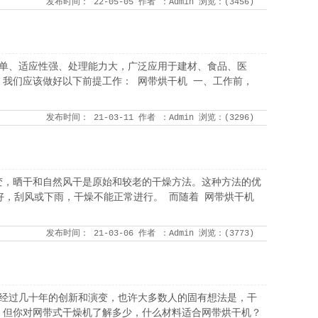
发布时间：
22-05-05
作者
：Admin
浏览：(
3456
)
简单、适应性强、处理能力大，广泛应用于建材、食品、医
我们应该做好以下前提工作： 网带烘干机 一、工作前，
发布时间：
21-03-11
作者
：Admin
浏览：(
3296
)
变，晒干和自然风干是原始和较老的干燥方法。这种方法的优
好，刮风或下雨，干燥不能正常进行。 而随着 网带烘干机
发布时间：
21-03-06
作者
：Admin
浏览：(
3773
)
。经过几十年的创新和演变，也许大多数人的固有想法是，干
，但你对网带式干燥机了解多少，什么材料适合网带烘干机？