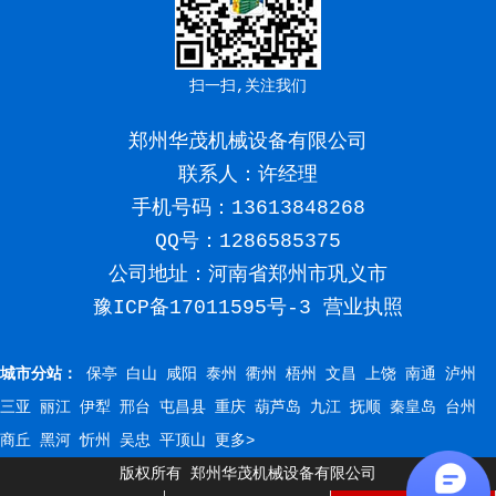
扫一扫,关注我们
郑州华茂机械设备有限公司
联系人：许经理
手机号码：
13613848268
QQ号：1286585375
公司地址：河南省郑州市巩义市
豫ICP备17011595号-3
营业执照
城市分站：
保亭
白山
咸阳
泰州
衢州
梧州
文昌
上饶
南通
泸州
三亚
丽江
伊犁
邢台
屯昌县
重庆
葫芦岛
九江
抚顺
秦皇岛
台州
商丘
黑河
忻州
吴忠
平顶山
更多>
版权所有 郑州华茂机械设备有限公司