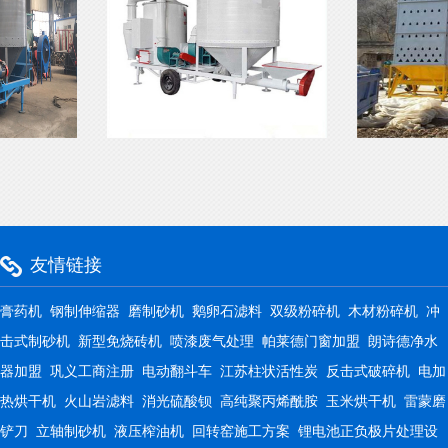
友情链接
膏药机
钢制伸缩器
磨制砂机
鹅卵石滤料
双级粉碎机
木材粉碎机
冲
击式制砂机
新型免烧砖机
喷漆废气处理
帕莱德门窗加盟
朗诗德净水
器加盟
巩义工商注册
电动翻斗车
江苏柱状活性炭
反击式破碎机
电加
热烘干机
火山岩滤料
消光硫酸钡
高纯聚丙烯酰胺
玉米烘干机
雷蒙磨
铲刀
立轴制砂机
液压榨油机
回转窑施工方案
锂电池正负极片处理设