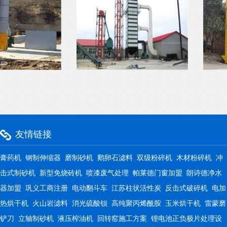
友情链接
膏药机
钢制伸缩器
磨制砂机
鹅卵石滤料
双级粉碎机
木材粉碎机
冲
击式制砂机
新型免烧砖机
喷漆废气处理
帕莱德门窗加盟
朗诗德净水
器加盟
巩义工商注册
电动翻斗车
江苏柱状活性炭
反击式破碎机
电加
热烘干机
火山岩滤料
消光硫酸钡
高纯聚丙烯酰胺
玉米烘干机
雷蒙磨
铲刀
立轴制砂机
液压榨油机
回转窑施工方案
锂电池正负极片处理设