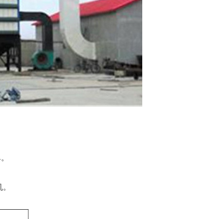
单。
机。