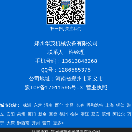
扫一扫,关注我们
郑州华茂机械设备有限公司
联系人：许经理
手机号码：
13613848268
QQ号：1286585375
公司地址：河南省郑州市巩义市
豫ICP备17011595号-3
营业执照
城市分站：
株洲
东营
渭南
西宁
文昌
长春
呼和浩特
上海
铜仁
崇
左
安阳
泉州
厦门
新余
襄樊
德州
榆林
潜江
延安
滨州
阿拉尔
万
宁
大庆
黔西南
开封
营口
更多>