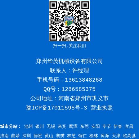
扫一扫,关注我们
郑州华茂机械设备有限公司
联系人：许经理
手机号码：
13613848268
QQ号：1286585375
公司地址：河南省郑州市巩义市
豫ICP备17011595号-3
营业执照
城市分站：
池州
银川
无锡
来宾
鹰潭
东莞
安阳
毕节
伊春
宜昌
淮南
曲靖
深圳
德宏
黄山
襄樊
林芝
铜仁
榆林
琼海
天津
临高县