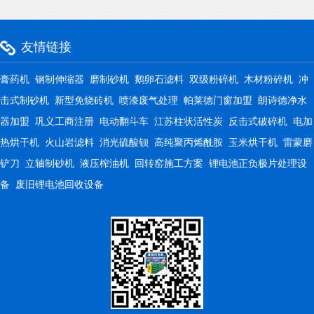
友情链接
膏药机
钢制伸缩器
磨制砂机
鹅卵石滤料
双级粉碎机
木材粉碎机
冲
击式制砂机
新型免烧砖机
喷漆废气处理
帕莱德门窗加盟
朗诗德净水
器加盟
巩义工商注册
电动翻斗车
江苏柱状活性炭
反击式破碎机
电加
热烘干机
火山岩滤料
消光硫酸钡
高纯聚丙烯酰胺
玉米烘干机
雷蒙磨
铲刀
立轴制砂机
液压榨油机
回转窑施工方案
锂电池正负极片处理设
备
废旧锂电池回收设备