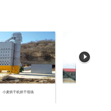
机烘干现场
玉米烘干塔烘干现场