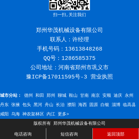
扫一扫,关注我们
郑州华茂机械设备有限公司
联系人：许经理
手机号码：
13613848268
QQ号：1286585375
公司地址：河南省郑州市巩义市
豫ICP备17011595号-3
营业执照
城市分站：
德州
和田
郑州
聊城
鞍山
甘南
南京
安顺
迪庆
永州
丹东
张掖
包头
黑河
舟山
长治
濮阳
海西
固原
白银
淄博
临高县
咸阳
乌海
神农架林区
内江
更多>
版权所有 郑州华茂机械设备有限公司
电话咨询
短信咨询
返回顶部