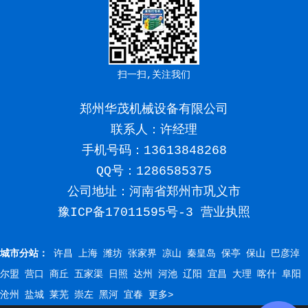
扫一扫,关注我们
郑州华茂机械设备有限公司
联系人：许经理
手机号码：
13613848268
QQ号：1286585375
公司地址：河南省郑州市巩义市
豫ICP备17011595号-3
营业执照
城市分站：
许昌
上海
潍坊
张家界
凉山
秦皇岛
保亭
保山
巴彦淖
尔盟
营口
商丘
五家渠
日照
达州
河池
辽阳
宜昌
大理
喀什
阜阳
沧州
盐城
莱芜
崇左
黑河
宜春
更多>