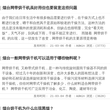
烟台网带烘干机虽好用但也要留意这些问题
由于我们在日常生活中有很多物品需要进行烘干，在干燥方式上也不
断进行改变，晒干和自然风干是原始和较老的干燥方法。这种方法的
优点是没有额外的资源消耗和成本。但缺点也很明显，完全“看天吃
饭”，天气不好，刮风或下雨，干燥不能正常进行。 而随着 网带烘干
机 的出现，这一切发生了改变，网带烘干机的主要原理是将物
发布时间：
21-03-06
作者
：Admin
浏览：(
3773
)
烟台一般网带烘干机可以适用于哪些物料呢？
网带烘干机 又称带式烘干机，是一种与传统旋转圆筒干燥器不同的烘
干设备。经过几十年的创新和演变，也许大多数人的固有想法是，干
燥砂和石材应该选择旋转滚筒干燥设备，干燥污泥等材料选择污泥滚
筒干燥机，但你对网带式干燥机了解多少，什么材料适合网带烘干
机？ 网带烘干机可广泛应用于冶金、化工、陶瓷、建材等行业
发布时间：
21-03-04
作者
：Admin
浏览：(
3628
)
烟台烘干机为什么出现黑烟？