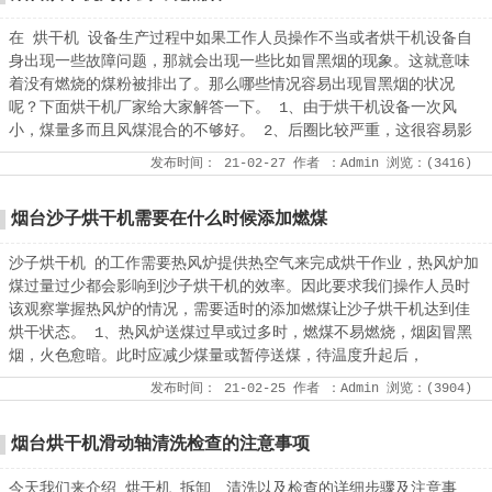
在 烘干机 设备生产过程中如果工作人员操作不当或者烘干机设备自
身出现一些故障问题，那就会出现一些比如冒黑烟的现象。这就意味
着没有燃烧的煤粉被排出了。那么哪些情况容易出现冒黑烟的状况
呢？下面烘干机厂家给大家解答一下。 1、由于烘干机设备一次风
小，煤量多而且风煤混合的不够好。 2、后圈比较严重，这很容易影
发布时间：
21-02-27
作者
：Admin
浏览：(
3416
)
烟台沙子烘干机需要在什么时候添加燃煤
沙子烘干机 的工作需要热风炉提供热空气来完成烘干作业，热风炉加
煤过量过少都会影响到沙子烘干机的效率。因此要求我们操作人员时
该观察掌握热风炉的情况，需要适时的添加燃煤让沙子烘干机达到佳
烘干状态。 1、热风炉送煤过早或过多时，燃煤不易燃烧，烟囱冒黑
烟，火色愈暗。此时应减少煤量或暂停送煤，待温度升起后，
发布时间：
21-02-25
作者
：Admin
浏览：(
3904
)
烟台烘干机滑动轴清洗检查的注意事项
今天我们来介绍 烘干机 拆卸、清洗以及检查的详细步骤及注意事