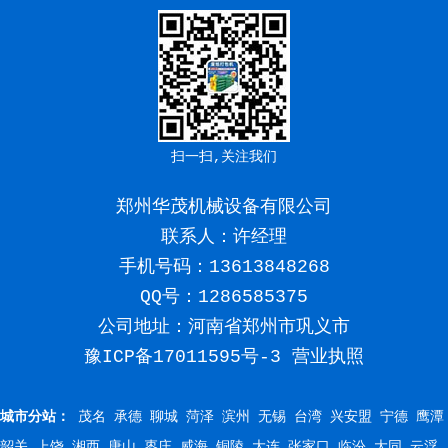
扫一扫,关注我们
郑州华茂机械设备有限公司
联系人：许经理
手机号码：
13613848268
QQ号：1286585375
公司地址：河南省郑州市巩义市
豫ICP备17011595号-3
营业执照
城市分站：
茂名
承德
聊城
菏泽
滨州
无锡
台湾
兴安盟
宁德
鹰潭
韶关
上饶
湘西
唐山
枣庄
威海
铜陵
大连
张家口
临汾
大同
云浮